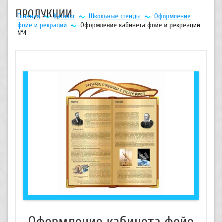
ПРОДУКЦИИ
Главная
Каталог
Школьные стенды
Оформление
фойе и рекраций
Оформление кабинета фойе и рекреаций
№4
Оформление кабинета фойе