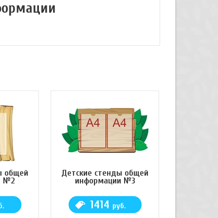
формации
ы общей
Детские стенды общей
и №2
информации №3
1414
б.
руб.