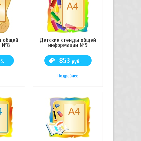
ы общей
Детские стенды общей
и №8
информации №9
853
б.
руб.
е
Подробнее