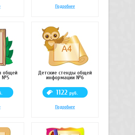
е
Подробнее
ы общей
Детские стенды общей
и №5
информации №6
1122
б.
руб.
е
Подробнее