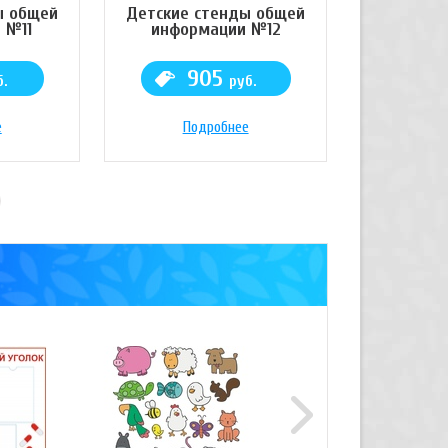
ы общей
Детские стенды общей
 №11
информации №12
905
б.
руб.
е
Подробнее