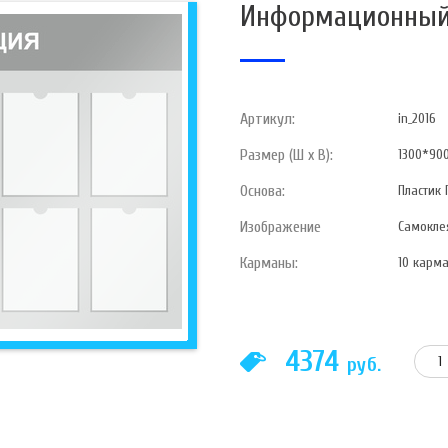
Информационный
Артикул:
in_2016
Размер (Ш х В):
1300*90
Основа:
Пластик 
Изображение
Самокле
Карманы:
10 карма
4374
руб.