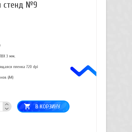
 стенд №9
0
ПВХ 3 мм.
ящаяся пленка 720 dpi
нов (А4)
В КОРЗИНУ